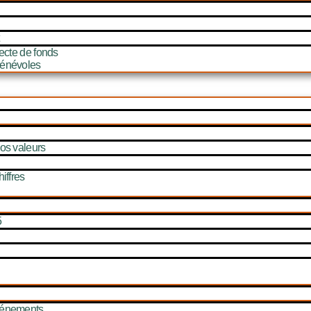
ecte de fonds
énévoles
os valeurs
iffres
5
vénements