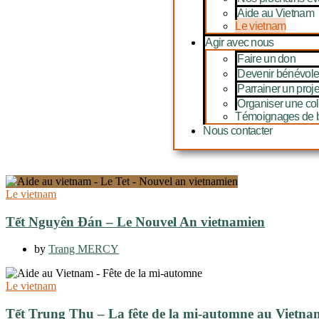
Aide au Vietnam
Le vietnam
Agir avec nous
Faire un don
Devenir bénévol
Parrainer un proje
Organiser une col
Témoignages de 
Nous contacter
Le vietnam
Tết Nguyên Đán – Le Nouvel An vietnamien
by
Trang MERCY
Le vietnam
Tết Trung Thu – La fête de la mi-automne au Vietna