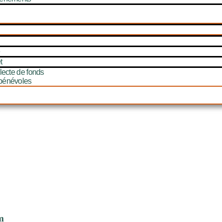
e
t
lecte de fonds
bénévoles
m