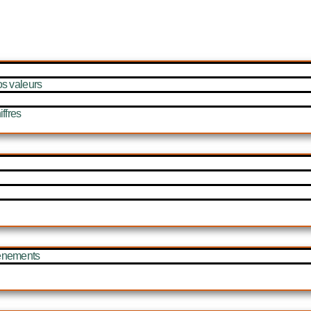
os valeurs
ffres
énements