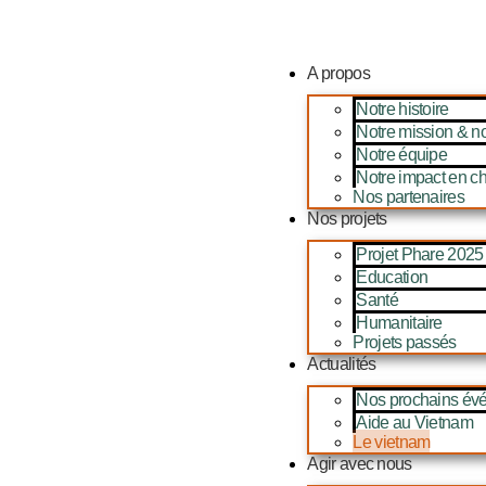
A propos
Notre histoire
Notre mission & n
Notre équipe
Notre impact en chi
Nos partenaires
Nos projets
Projet Phare 2025
Education
Santé
Humanitaire
Projets passés
Actualités
Nos prochains év
Aide au Vietnam
Le vietnam
Agir avec nous