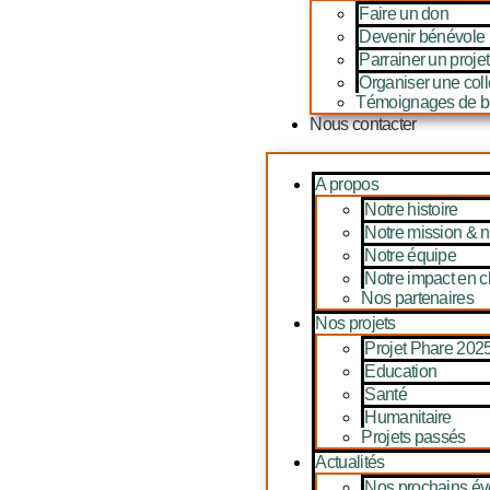
Faire un don
Devenir bénévole
Parrainer un projet
Organiser une coll
Témoignages de b
Nous contacter
A propos
Notre histoire
Notre mission & n
Notre équipe
Notre impact en ch
Nos partenaires
Nos projets
Projet Phare 202
Education
Santé
Humanitaire
Projets passés
Actualités
Nos prochains é