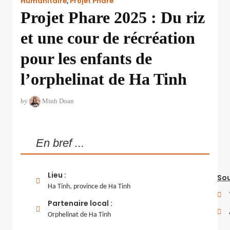
Humanitaire
,
Projet Phare
Projet Phare 2025 : Du riz
et une cour de récréation
pour les enfants de
l’orphelinat de Ha Tinh
by
Minh Doan
En bref ...
Lieu :
Sou
Ha Tinh, province de Ha Tinh
Partenaire local :
Orphelinat de Ha Tinh