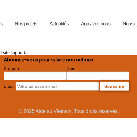
os
Nos projets
Actualités
Agir avec nous
Nous c
t site support.
Abonnez-vous pour suivre nos actions
Prénom
Nom
Email:
© 2025 Aide au Vietnam. Tous droits réservés.