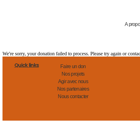
A prop
We're sorry, your donation failed to process. Please try again or contac
Quick links
Faire un don
Nos projets
Agir avec nous
Nos partenaires
Nous contacter