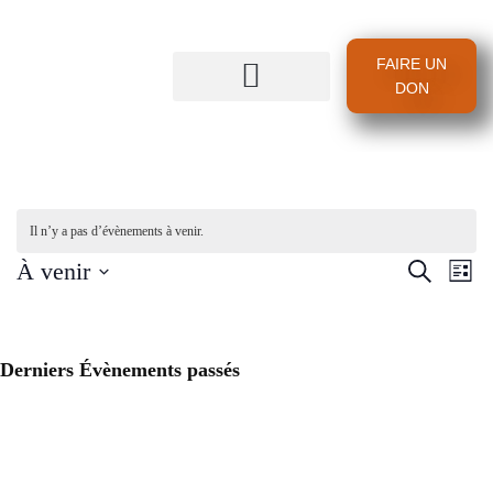
FAIRE UN
DON
Il n’y a pas d’évènements à venir.
Recherc
Nav
À venir
Recherche
Liste
de
et
Sélectionnez
vue
une
navigat
Évè
date.
de
Derniers Évènements passés
vues
Évènem