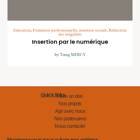
Education
,
Formation professionnelle
,
insertion sociale
,
Réduction
des inégalités
Insertion par le numérique
by
Trang MERCY
Quick links
Faire un don
Nos projets
Agir avec nous
Nos partenaires
Nous contacter
Abonnez-vous pour suivre nos actions