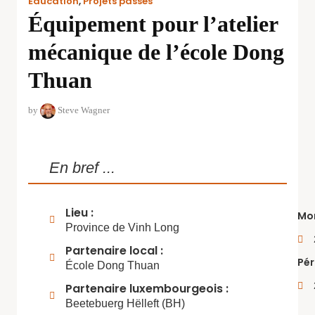
Education
,
Projets passés
Équipement pour l’atelier
mécanique de l’école Dong
Thuan
by
Steve Wagner
En bref ...
Lieu :
Mon
Province de Vinh Long
Partenaire local :
Pér
École Dong Thuan
Partenaire luxembourgeois :
Beetebuerg Hëlleft (BH)